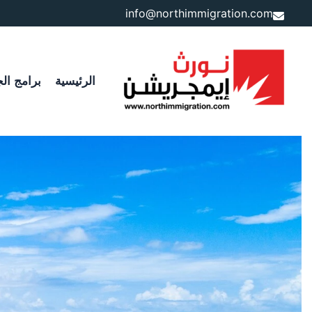
خطي
info@northimmigration.com
لى
لمحتوى
الرئيسية
برامج الج