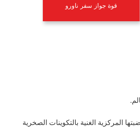
قوة جواز سفر ناورو
لم.
تها المركزية الغنية بالتكوينات الصخرية