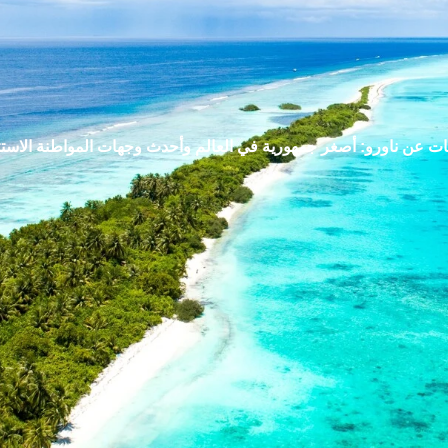
ت عن ناورو: أصغر جمهورية في العالم وأحدث وجهات المواطنة الاستث