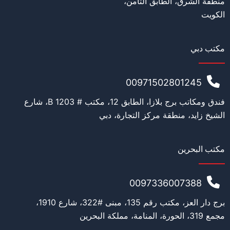
منطقة الشرق، الطابق الثامن،
الكويت
مكتب دبي
00971502801245
فندق ومكاتب برج بلازا، الطابق 12، مكتب # 1203 B، شارع
الشيخ زايد، منطقة مركز التجارة، دبي
مكتب البحرين
0097336007388
برج دار العز، مكتب رقم 135، مبنى #322، شارع 1910،
مجمع 319، الحورة، المنامة، مملكة البحرين