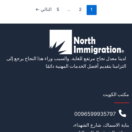
1
2
…
5
التالي
←
لدينا معدل نجاح مرتفع للغاية. والسبب وراء هذا النجاح يرجع إلى
التزامنا بتقديم أفضل الخدمات المهنية دائمًا
مكتب الكويت
0096599935797
بناية الاسماك، شارع الشهداء،