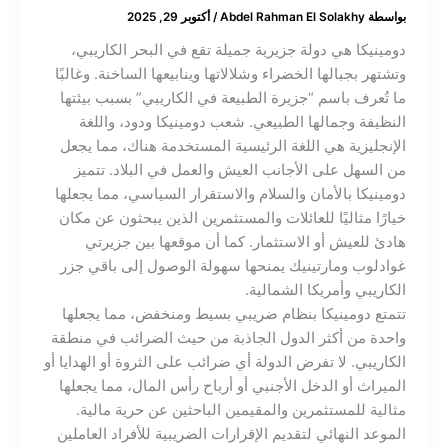
بواسطة
Abdel Rahman El Solakhy
/
أكتوبر 29, 2025
دومينيكا هي دولة جزيرية جميلة تقع في البحر الكاريبي،
وتشتهر بجبالها الخضراء وشلالاتها وينابيعها الساخنة. وغالبًا
ما تُعرف باسم “جزيرة الطبيعة في الكاريبي” بسبب بيئتها
النظيفة وجمالها الطبيعي. شعب دومينيكا ودود، واللغة
الإنجليزية هي اللغة الرئيسية المستخدمة هناك، مما يجعل
من السهل على الأجانب العيش والعمل في البلاد. تتميز
دومينيكا بالأمان والسلام والاستقرار السياسي، مما يجعلها
خيارًا مثاليًا للعائلات والمستثمرين الذين يبحثون عن مكان
هادئ للعيش أو الاستثمار. كما أن موقعها بين جزيرتي
غوادلوب ومارتينيك يمنحها سهولة الوصول إلى باقي جزر
الكاريبي وأمريكا الشمالية.
تتمتع دومينيكا بنظام ضريبي بسيط ومنخفض، مما يجعلها
واحدة من أكثر الدول الجاذبة من حيث الضرائب في منطقة
الكاريبي. لا تفرض الدولة أي ضرائب على الثروة أو الهدايا أو
الميراث أو الدخل الأجنبي أو أرباح رأس المال، مما يجعلها
مثالية للمستثمرين والمقيمين الباحثين عن حرية مالية.
الموعد النهائي لتقديم الإقرارات الضريبية للأفراد العاملين