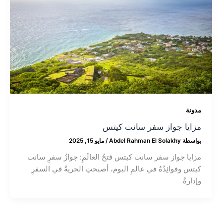
مدونة
مزايا جواز سفر سانت كيتس
بواسطة
Abdel Rahman El Solakhy
/
مايو 15, 2025
مزايا جواز سفر سانت كيتس فتحُ العالَمِ: جوازُ سفرِ سانت
كيتس وفوائِدُهُ في عالمِ اليوم، أصبحتِ الحريةُ في السفرِ
وإدارةُ