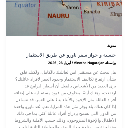
مدونة
جنسية و جواز سفر ناورو عن طريق الاستثمار
بواسطة
Vinotha Nagarajan
/
أبريل 26, 2026
هل تبحث عن مستقبل آمن لعائلتك بالكامل، ولكنك قلق
بشأن ارتفاع تكاليف الاستثمار وحدود العمر لأفراد عائلتك؟
يرى العديد من الأشخاص بالفعل أن أسعار البرامج قد
ارتفعت، وهناك أيضًا مخاوف من قيود مستقبلية على إضافة
أفراد العائلة مثل الإخوة والأبناء بناءً على العمر. قد تتساءل
إذا كان هناك بلد يوفر مثل هذه المزايا. نعم، تُعد ناورو واحدة
من الدول التي تسمح بإدراج أفراد عائلة أكثر، بما في ذلك
الأطفال والإخوة المتزوجون، وذلك حسب الأهلية والشروط.
وهذا جزء من برنامج جواز السفر والمواطنة الثانية لِناورو.