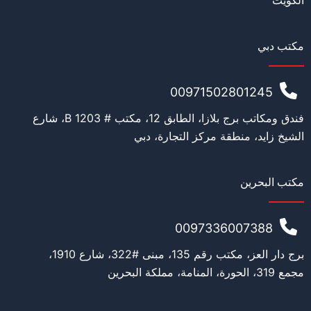
الكويت
مكتب دبي
00971502801245
فندق ومكاتب برج بلازا، الطابق 12، مكتب # 1203 B، شارع
الشيخ زايد، منطقة مركز التجارة، دبي
مكتب البحرين
0097336007388
برج دار العز، مكتب رقم 135، مبنى #322، شارع 1910،
مجمع 319، الحورة، المنامة، مملكة البحرين