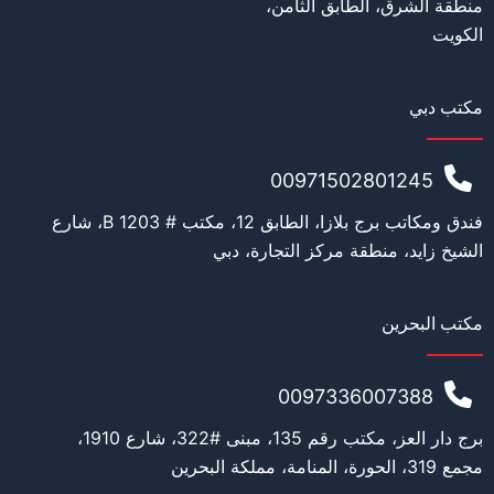
منطقة الشرق، الطابق الثامن،
الكويت
مكتب دبي
00971502801245
فندق ومكاتب برج بلازا، الطابق 12، مكتب # 1203 B، شارع
الشيخ زايد، منطقة مركز التجارة، دبي
مكتب البحرين
0097336007388
برج دار العز، مكتب رقم 135، مبنى #322، شارع 1910،
مجمع 319، الحورة، المنامة، مملكة البحرين