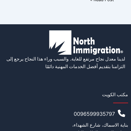
لدينا معدل نجاح مرتفع للغاية. والسبب وراء هذا النجاح يرجع إلى
التزامنا بتقديم أفضل الخدمات المهنية دائمًا
مكتب الكويت
0096599935797
بناية الاسماك، شارع الشهداء،