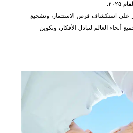
٢٠٢.
لاستثمار في سانت كيتس ونيفيس فعاليةً شيقةً من 3 مايو إلى 3 يونيو 2025، تُركز على استكشاف فرص الاستثمار، وتشجيع
 أنحاء العالم لتبادل الأفكار، وتكوين