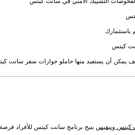
لفحوصات التشييك الأمني في سانت كيتس
تس
 باستثمارك
نت كيتس
يف يمكن أن يستفيد منها حاملو جوازات سفر سانت كي
ت كيتس ونيفيس
يتيح برنامج سانت كيتس للأفراد فرص