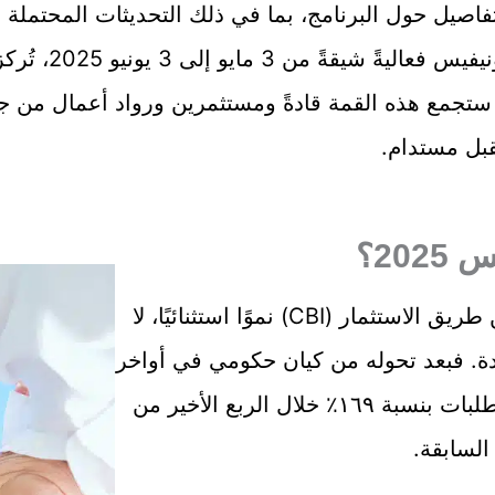
اصيل حول البرنامج، بما في ذلك التحديثات المحتملة لعام ٥
ستستضيف وحدة ا
ستجمع هذه القمة قادةً ومستثمرين ورواد أعمال من جميع
بل مستدام.
20؟
شهد برنامج سانت كيتس ونيفيس للجنسية عن طريق الاستثمار (CBI) نموًا استثنائيًا، لا
ة. فبعد تحوله من كيان حكومي في أواخر
عام ٢٠٢٤، شهد البرنامج زيادة ملحوظة في الطلبات بنسبة ١٦٩٪ خلال الربع الأخير من
السابقة.