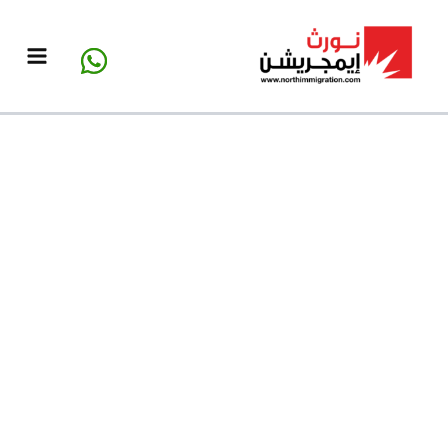
خطي
لى
لمحتوى