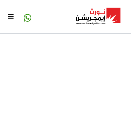
خطي
لى
لمحتوى