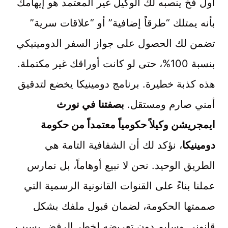
أول فخ ينصبه لك الوكيل غير المعتمد هو إيهامك
بأنه يمتلك “طرقاً إضافية” أو “علاقات سرية”
تضمن لك الحصول على جواز السفر الدومينيكي
بنسبة 100%، حتى لو كانت أوراقك غير مكتملة.
هذه كذبة خطيرة. برنامج دومينيكا يخضع لتدقيق
أمني صارم ومستقل.
بصفتنا في نورث
ايمجريشن وكيلاً حكومياً معتمداً من حكومة
دومينيكا
، نؤكد لك أن الشفافية التامة هي
الطريق الوحيد. نحن لا نبيع أوهاماً، بل نمارس
عملنا بناءً على القنوات القانونية الرسمية التي
صممتها الحكومة، لضمان قبول ملفك بشكل
قانوني وسليم دون تعريضه لخطر الرفض بسبب