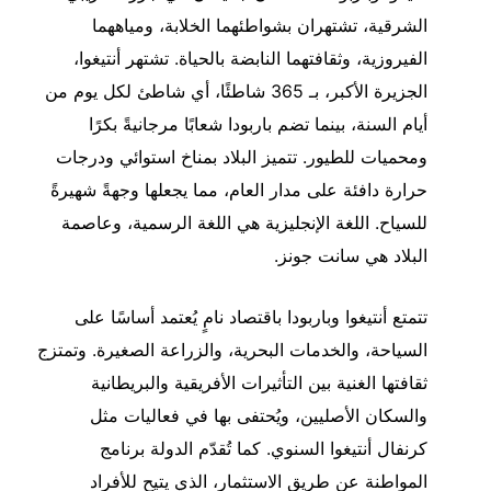
الشرقية، تشتهران بشواطئهما الخلابة، ومياههما
الفيروزية، وثقافتهما النابضة بالحياة. تشتهر أنتيغوا،
الجزيرة الأكبر، بـ 365 شاطئًا، أي شاطئ لكل يوم من
أيام السنة، بينما تضم باربودا شعابًا مرجانيةً بكرًا
ومحميات للطيور. تتميز البلاد بمناخ استوائي ودرجات
حرارة دافئة على مدار العام، مما يجعلها وجهةً شهيرةً
للسياح. اللغة الإنجليزية هي اللغة الرسمية، وعاصمة
البلاد هي سانت جونز.
تتمتع أنتيغوا وباربودا باقتصاد نامٍ يُعتمد أساسًا على
السياحة، والخدمات البحرية، والزراعة الصغيرة. وتمتزج
ثقافتها الغنية بين التأثيرات الأفريقية والبريطانية
والسكان الأصليين، ويُحتفى بها في فعاليات مثل
كرنفال أنتيغوا السنوي. كما تُقدّم الدولة برنامج
المواطنة عن طريق الاستثمار، الذي يتيح للأفراد