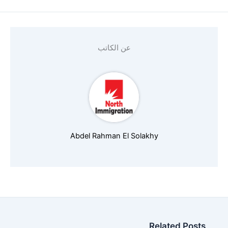
*
Email
عن الكاتب
number (must start with country code)
*
Nationality
Abdel Rahman El Solakhy
*
Age
Related Posts