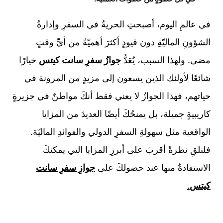
في عالمِ اليوم، أصبحتِ الحريةُ في السفرِ وإدارةُ
الشؤونِ الماليّةِ دون قيودٍ أكثرَ أهميّةً من أيِّ وقتٍ
مضى. ولهذا السبب، يُعَدُّ
جوازُ سفرِ سانت كيتس
خيارًا
شائعًا لأولئك الذين يسعون إلى مزيدٍ من المرونة في
حياتهم، فهٰذا الجوازُ لا يعني فقط أنكَ مواطنٌ في جزيرةٍ
كاريبيةٍ جميلة، بل يمنحُكَ أيضًا العديدَ من المزايا
الواقعية مثل سهولةِ السفرِ الدولي والفوائدِ الماليّة.
فلنلقِ نظرةً أقربَ على أبرزِ المزايا التي يمكنكَ
الاستفادةُ منها عند حصولكَ على
جوازِ سفرِ سانت
كيتس
.