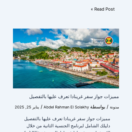
n
t
Read Post »
r
y
A
b
i
l
i
t
Submit
y
مميزات جواز سفر غرينادا تعرف عليها بالتفصيل
/ بواسطة
/
مدونة
Abdel Rahman El Solakhy
يناير 25, 2025
مميزات جواز سفر غرينادا تعرف عليها بالتفصيل
دليلك الشامل لبرنامج الجنسية الثانية من خلال