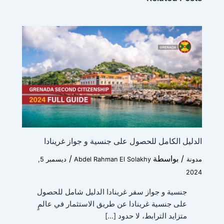
*
Education
*
Work
*
Current Position
الدليل الكامل للحصول على جنسية و جواز غرينادا
/ بواسطة
/
مدونة
Abdel Rahman El Solakhy
ديسمبر 5,
N
*
Financial Ability
a
2024
m
e
جنسية و جواز سفر غرينادا الدليل شامل للحصول
c
على جنسية غرينادا عن طريق الاستثمار في عالمٍ
o
متزايد الترابط، لا حدود […]
u
Message