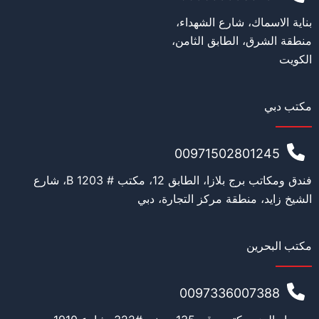
بناية الاسماك، شارع الشهداء،
منطقة الشرق، الطابق الثامن،
الكويت
مكتب دبي
00971502801245
فندق ومكاتب برج بلازا، الطابق 12، مكتب # 1203 B، شارع
الشيخ زايد، منطقة مركز التجارة، دبي
مكتب البحرين
0097336007388