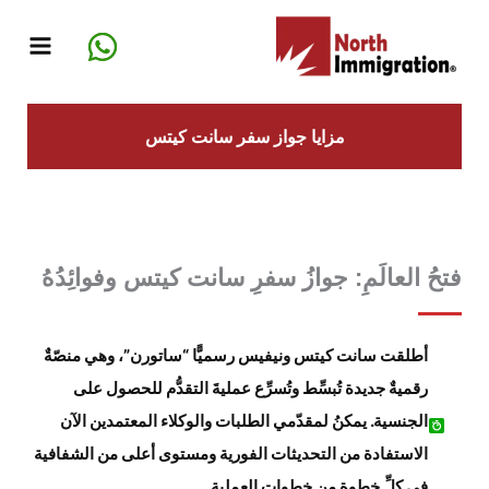
خطي
لى
لمحتوى
مزايا جواز سفر سانت كيتس
فتحُ العالَمِ: جوازُ سفرِ سانت كيتس وفوائِدُهُ
أطلقت سانت كيتس ونيفيس رسميًّا
“ساتورن”
، وهي منصّةٌ
رقميةٌ جديدة تُبسِّط وتُسرِّع عمليةَ التقدُّم للحصول على
الجنسية. يمكنُ لمقدّمي الطلبات والوكلاء المعتمدين الآن
الاستفادة من التحديثات الفورية ومستوى أعلى من الشفافية
في كلِّ خطوةٍ من خطوات العملية.