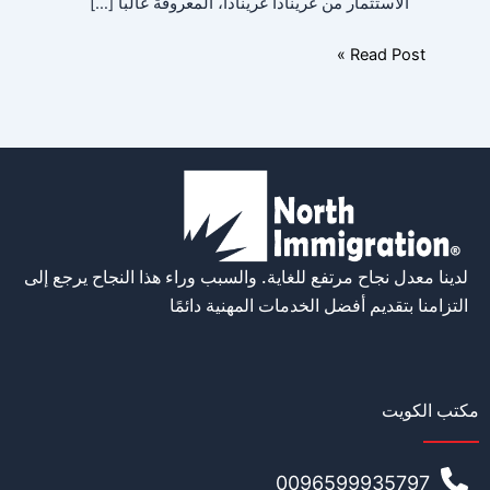
الاستثمار من غرينادا غرينادا، المعروفة غالبًا […]
Read Post »
لدينا معدل نجاح مرتفع للغاية. والسبب وراء هذا النجاح يرجع إلى
التزامنا بتقديم أفضل الخدمات المهنية دائمًا
مكتب الكويت
0096599935797