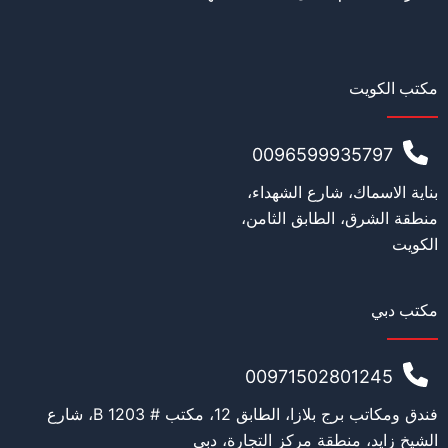
مكتب الكويت
0096599935797
بناية الاسماك، شارع الشهداء،
منطقة الشرق، الطابق الثامن،
الكويت
مكتب دبي
00971502801245
فندق ومكاتب برج بلازا، الطابق 12، مكتب # 1203 B، شارع
الشيخ زايد، منطقة مركز التجارة، دبي