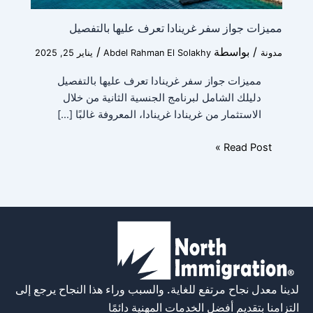
مميزات جواز سفر غرينادا تعرف عليها بالتفصيل
إرسال
/ بواسطة
/
مدونة
Abdel Rahman El Solakhy
يناير 25, 2025
مميزات جواز سفر غرينادا تعرف عليها بالتفصيل
دليلك الشامل لبرنامج الجنسية الثانية من خلال
الاستثمار من غرينادا غرينادا، المعروفة غالبًا […]
Read Post »
لدينا معدل نجاح مرتفع للغاية. والسبب وراء هذا النجاح يرجع إلى
التزامنا بتقديم أفضل الخدمات المهنية دائمًا