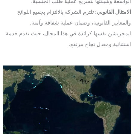
الواسعة وشبكتها لتسريع عملية طلب الجنسية.
الامتثال القانوني:
تلتزم الشركة بالالتزام بجميع اللوائح
والمعايير القانونية، وضمان عملية شفافة وآمنة.
ايمجريشن نفسها كرائدة في هذا المجال، حيث تقدم خدمة
استثنائية ومعدل نجاح مرتفع.