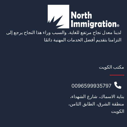
الاسم
*
لدينا معدل نجاح مرتفع للغاية. والسبب وراء هذا النجاح يرجع إلى
الإيميل
*
التزامنا بتقديم أفضل الخدمات المهنية دائمًا
رقم الهاتف ( يجب أن يكون مع المقدمة الدو
مكتب الكويت
0096599935797
الجنسية الأصلية
*
بناية الاسماك، شارع الشهداء،
منطقة الشرق، الطابق الثامن،
الكويت
ا
العمر
*
ل