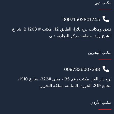
مكتب دبي
ج
ن
س
ي
00971502801245
ة
التعليم
*
ا
فندق ومكاتب برج بلازا، الطابق 12، مكتب # 1203 B، شارع
ل
الشيخ زايد، منطقة مركز التجارة، دبي
ق
د
ة
مكتب البحرين
العمل
*
0097336007388
برج دار العز، مكتب رقم 135، مبنى #322، شارع 1910،
المنصب الحالي
*
مجمع 319، الحورة، المنامة، مملكة البحرين
مكتب الأردن
القدة المالية
*