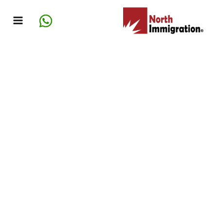
خطي
لى
لمحتوى