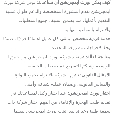
كيف يمكن نورث ايمجريشن أن تساعدك:
توفر شركة نورث
ايمجريشن تقدم المشورة المتخصصة والدعم طوال عملية
التقديم بأكملها، مما يضمن استيفاء جميع المتطلبات
والالتزام بالمواعيد النهائية.
خدمة فردية مخصص:
يتلقى كل عميل اهتمامًا فرديًا مصممًا
وفقًا لاحتياجاته وظروفه المحددة.
معالجة فعالة:
تستفيد شركة نورث ايمجريشن من خبرتها
الواسعة وشبكتها لتسريع عملية طلب الجنسية.
الامتثال القانوني:
تلتزم الشركة بالالتزام بجميع اللوائح
والمعايير القانونية، وضمان عملية شفافة وآمنة.
اختيار نورث ايمجريشن:
عند اختيار وكيل لمساعدتك في
تقديم طلب الهجرة والإقامة، من المهم اختيار شركة ذات
سمعة طيبة وخبرة. لقد أثبتت نورث ايمجريشن نفسها