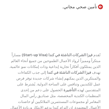
تأمين صحي مجاني.
تُقدم
فيزا الشركات الناشئة في كندا (Start-up Visa)
مساراً
مبتكراً ومميزاً لرواد الأعمال الطموحين من جميع أنحاء العالم
الذين يمتلكون أفكاراً تجارية إبداعية وذات إمكانات نمو عالمية.
تهدف
فيزا الشركات الناشئة في كندا
إلى جذب الكفاءات
والمبتكرين الذين يمكنهم إنشاء شركات جديدة توفر فرص
عمل للكنديين وتنافس على الساحة الدولية. يُشترط على
المتقدمين لهذه
التأشيرة
الحصول على دعم من إحدى
المنظمات الكندية المخصصة، مثل صناديق رأس المال
المغامر أو مجموعات المستثمرين الملائكيين أو حاضنات
الأعمال المعتمدة. إن التزام كندا بدعم الابتكار وريادة الأعمال