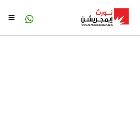
خطي
لى
لمحتوى