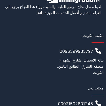
لدينا معدل نجاح مرتفع للغاية. والسبب وراء هذا النجاح يرجع إلى
*
Email
التزامنا بتقديم أفضل الخدمات المهنية دائمًا
e number (must start with country code)
مكتب الكويت
0096599935797
*
Nationality
بناية الاسماك، شارع الشهداء،
منطقة الشرق، الطابق الثامن،
الكويت
*
Age
مكتب دبي
00971502801245