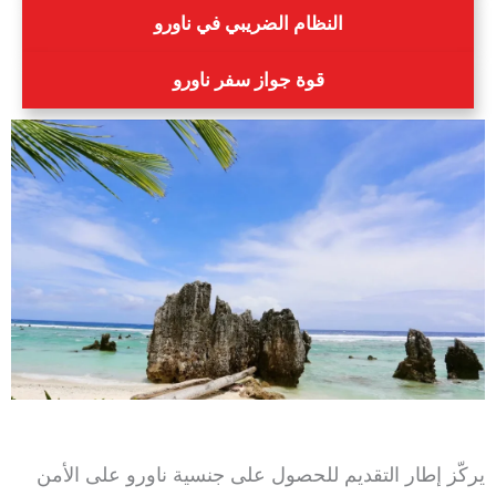
النظام الضريبي في ناورو
قوة جواز سفر ناورو
يركّز إطار التقديم للحصول على جنسية ناورو على الأمن