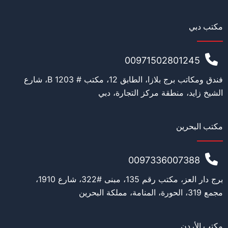
مكتب دبي
00971502801245
فندق ومكاتب برج بلازا، الطابق 12، مكتب # 1203 B، شارع
الشيخ زايد، منطقة مركز التجارة، دبي
مكتب البحرين
0097336007388
برج دار العز، مكتب رقم 135، مبنى #322، شارع 1910،
مجمع 319، الحورة، المنامة، مملكة البحرين
مكتب الأردن