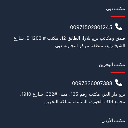
مكتب دبي
00971502801245
فندق ومكاتب برج بلازا، الطابق 12، مكتب # 1203 B، شارع
الشيخ زايد، منطقة مركز التجارة، دبي
مكتب البحرين
0097336007388
برج دار العز، مكتب رقم 135، مبنى #322، شارع 1910،
مجمع 319، الحورة، المنامة، مملكة البحرين
مكتب الأردن