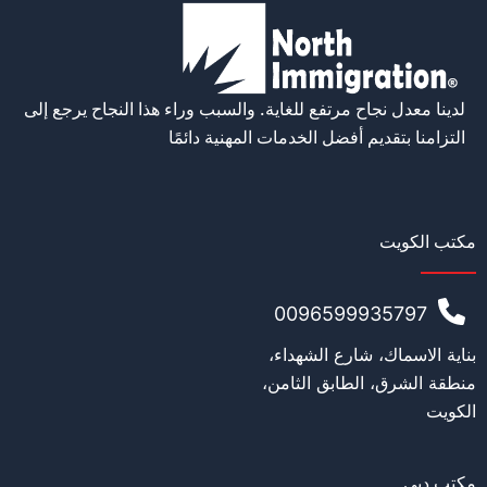
الاسم
*
لدينا معدل نجاح مرتفع للغاية. والسبب وراء هذا النجاح يرجع إلى
التزامنا بتقديم أفضل الخدمات المهنية دائمًا
الإيميل
*
مكتب الكويت
رقم الهاتف ( يجب أن يكون مع المقدمة الدولية )
0096599935797
بناية الاسماك، شارع الشهداء،
منطقة الشرق، الطابق الثامن،
الجنسية الأصلية
*
الكويت
مكتب دبي