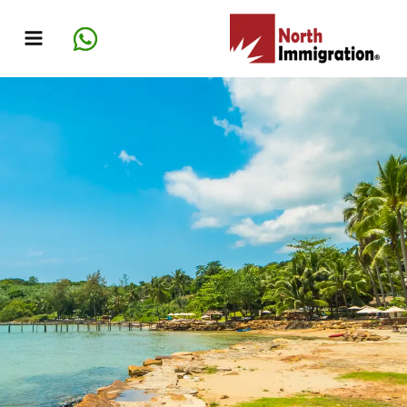
خطي
لى
لمحتوى