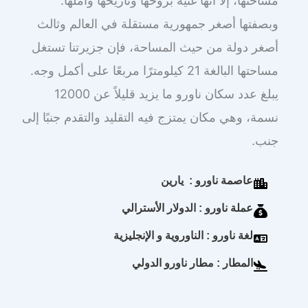
مساحتها، إلا أنها غنية بروحها وتاريخها وأملها.
وبصفتها أصغر جمهورية مستقلة في العالم وثالث
أصغر دولة من حيث المساحة، فإن جزيرتنا تستغل
مساحتها البالغة 21 كيلومترًا مربعًا على أكمل وجه.
يبلغ عدد سكان ناورو ما يزيد قليلاً عن 12000
نسمة، وهي مكان يمتزج فيه التقليد والتقدم جنبًا إلى
جنب.
عاصمة ناورو : يارين
عملة ناورو : الدولار الأسترالي
لغة ناورو : الناوروية و الإنجليزية
المطار : مطار ناورو الدولي