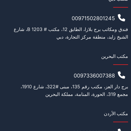
العمر
*
00971502801245
فندق ومكاتب برج بلازا، الطابق 12، مكتب # 1203 B، شارع
م
التعليم
*
ع
الشيخ زايد، منطقة مركز التجارة، دبي
ا
ل
ع
مكتب البحرين
م
ر
العمل
*
ا
0097336007388
ل
د
برج دار العز، مكتب رقم 135، مبنى #322، شارع 1910،
و
ل
مجمع 319، الحورة، المنامة، مملكة البحرين
ي
المنصب الحالي
*
ة
مكتب الأردن
القدة المالية
*