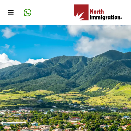
خطي
لى
لمحتوى