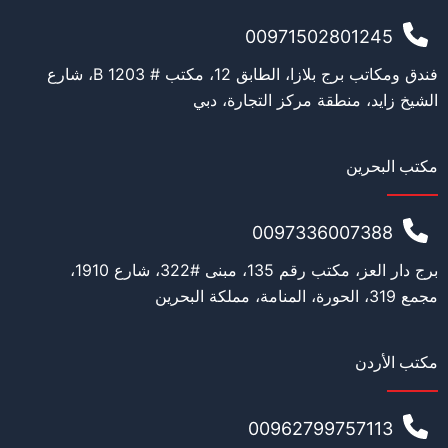
ل
ي
00971502801245
م
التعليم
*
ا
فندق ومكاتب برج بلازا، الطابق 12، مكتب # 1203 B، شارع
ل
الشيخ زايد، منطقة مركز التجارة، دبي
م
ن
ص
ب
العمل
*
مكتب البحرين
0097336007388
المنصب الحالي
*
برج دار العز، مكتب رقم 135، مبنى #322، شارع 1910،
مجمع 319، الحورة، المنامة، مملكة البحرين
مكتب الأردن
القدة المالية
*
00962799757113