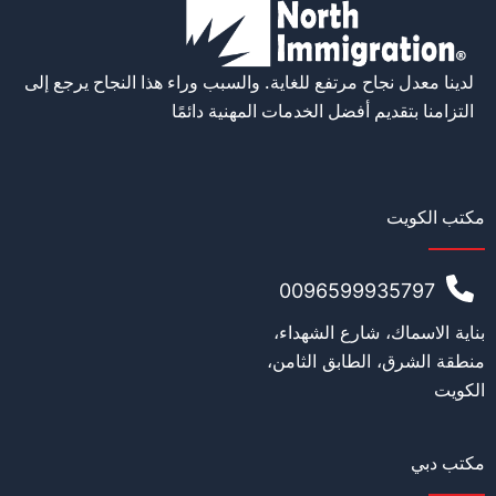
لدينا معدل نجاح مرتفع للغاية. والسبب وراء هذا النجاح يرجع إلى
الإيميل
*
التزامنا بتقديم أفضل الخدمات المهنية دائمًا
رقم الهاتف ( يجب أن يكون مع المقدمة الدولية
مكتب الكويت
0096599935797
الجنسية الأصلية
*
بناية الاسماك، شارع الشهداء،
منطقة الشرق، الطابق الثامن،
الكويت
ا
العمر
*
ل
مكتب دبي
ت
ع