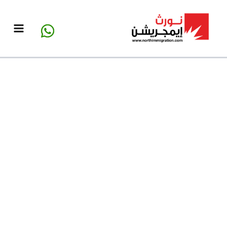
خطي
لى
لمحتوى