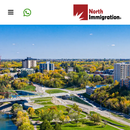
خطي
لى
لمحتوى