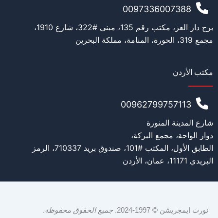
ي
0097336007388
ة
المنصب الحالي
*
برج دار العز، مكتب رقم 135، مبنى #322، شارع 1910،
مجمع 319، الحورة، المنامة، مملكة البحرين
مكتب الأردن
القدة المالية
*
00962799757113
شارع المدينة المنورة
رسالة
دوار الواحة، مجمع البركة،
الطابق الأول، المكتب #101، صندوق بريد 710337، الرمز
البريدي 11171، عمان، الأردن
نورث ايمجريشن © 1997-2024.
جميع الحقوق محفوظة
.