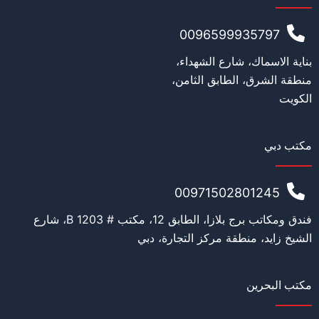
0096599935797
الجنسية الأصلية
*
بناية الاسماك، شارع الشهداء،
منطقة الشرق، الطابق الثامن،
الكويت
العمر
*
مكتب دبي
00971502801245
ا
التعليم
*
ل
فندق ومكاتب برج بلازا، الطابق 12، مكتب # 1203 B، شارع
ا
س
الشيخ زايد، منطقة مركز التجارة، دبي
م
ا
ل
العمل
*
مكتب البحرين
أ
ص
ل