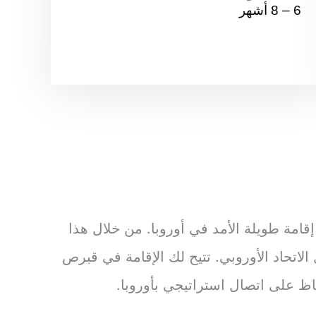
6 – 8 أشهر
ا
التعليم
*
ل
ج
ن
س
ي
ة
العمل
*
ا
ل
ت
ع
ل
ي
المنصب الحالي
*
م
امة طويلة الأمد في أوروبا. من خلال هذا
اتحاد الأوروبي. تتيح لك الإقامة في قبرص
القدة المالية
*
فاظ على اتصال استراتيجي بأوروبا.